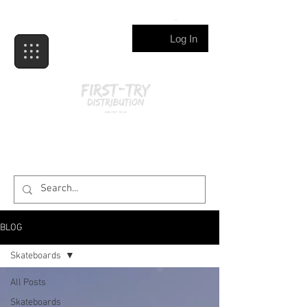
Cart
Log In
BLOG
Skateboards
All Posts
Skateboards