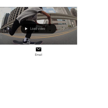
Load video
Email
Aug 23, 2022
SKATEBOARDS
adidas Skateboarding
Presents / Sanbongi
Η Adidas Skateboarding παρουσίαζει τον